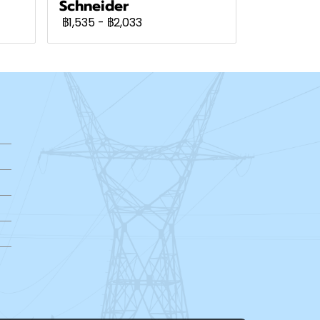
Schneider
฿1,535
-
฿2,033