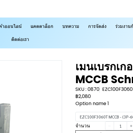
ค้าออนไลน์
แคตตาล็อก
บทความ
การจัดส่ง
ร่วมงานก
ติดต่อเรา
เมนเบรกเกอ
MCCB Sch
SKU : 0870
EZC100F3060
฿2,080
Option name 1
EZC100F3060T MCCB - (3P-6
จำนวน