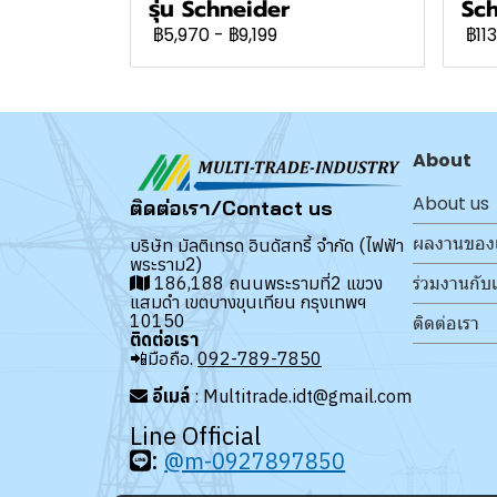
รุ่น Schneider
Sch
฿5,970
-
฿9,199
฿113
About
About us
ติดต่อเรา/Contact us
ผลงานของ
บริษัท มัลติเทรด อินดัสทรี้ จำกัด (ไฟฟ้า
พระราม2)
ร่วมงานกับ
186,188 ถนนพระรามที่2 แขวง
แสมดำ เขตบางขุนเทียน กรุงเทพฯ
10150
ติดต่อเรา
ติดต่อเรา
📲มือถือ.
092-789-7850
อีเมล์
: Multitrade.idt@gmail.com
Line Official
:
@m-0927897850