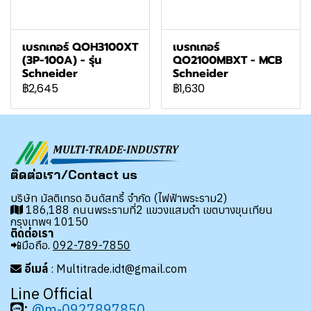
เบรกเกอร์ QOH3100XT
เบรกเกอร์
(3P-100A) - รุ่น
QO2100MBXT - MCB
Schneider
Schneider
฿2,645
฿1,630
ติดต่อเรา/Contact us
บริษัท มัลติเทรด อินดัสทรี้ จำกัด (ไฟฟ้าพระราม2)
186,188 ถนนพระรามที่2 แขวงแสมดำ เขตบางขุนเทียน
กรุงเทพฯ 10150
ติดต่อเรา
📲มือถือ.
092-789-7850
อีเมล์
: Multitrade.idt@gmail.com
Line Official
:
@m-0927897850