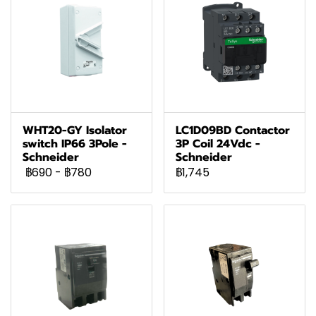
WHT20-GY Isolator
LC1D09BD Contactor
switch IP66 3Pole -
3P Coil 24Vdc -
Schneider
Schneider
฿690
-
฿780
฿1,745