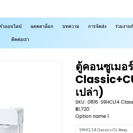
ค้าออนไลน์
แคตตาล็อก
บทความ
การจัดส่ง
ร่วมงานก
ติดต่อเรา
ตู้คอนซูเมอ
Classic+CU
เปล่า)
SKU : 0816
S9HCL14 Clas
฿1,720
Option name 1
S9HCL14 Classic+CU 4way