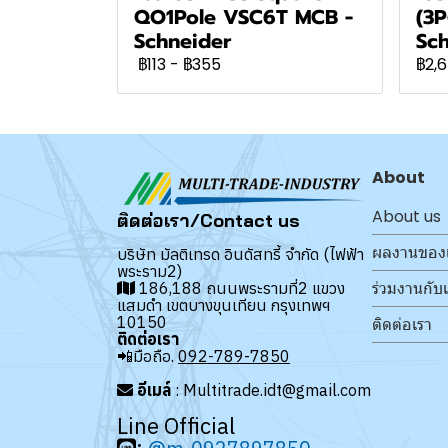
QO1Pole VSC6T MCB -
(3P
Schneider
Sch
฿113
-
฿355
฿2,
About
About us
ติดต่อเรา/Contact us
ผลงานของ
บริษัท มัลติเทรด อินดัสทรี้ จำกัด (ไฟฟ้า
พระราม2)
ร่วมงานกับ
186,188 ถนนพระรามที่2 แขวง
แสมดำ เขตบางขุนเทียน กรุงเทพฯ
10150
ติดต่อเรา
ติดต่อเรา
📲มือถือ.
092-789-7850
อีเมล์
: Multitrade.idt@gmail.com
Line Official
: