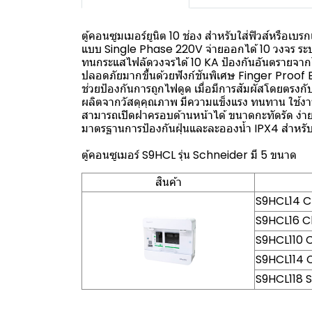
ตู้คอนซูมเมอร์ยูนิต 10 ช่อง สำหรับใส่ฟิวส์หรือเบ
แบบ Single Phase 220V จ่ายออกได้ 10 วงจร ระบ
ทนกระแสไฟลัดวงจรได้ 10 KA ป้องกันอันตรายจากไ
ปลอดภัยมากขึ้นด้วยฟังก์ชันพิเศษ Finger Proof
ช่วยป้องกันการถูกไฟดูด เมื่อมีการสัมผัสโดยตรงกับ
ผลิตจากวัสดุคุณภาพ มีความแข็งแรง ทนทาน ใช้ง
สามารถเปิดฝาครอบด้านหน้าได้ ขนาดกะทัดรัด ง่ายต
มาตรฐานการป้องกันฝุ่นและละอองน้ำ IPX4 สำหร
ตู้คอนซูเมอร์ S9HCL รุ่น Schneider มี 5 ขนาด
สินค้า
S9HCL14 C
S9HCL16 C
S9HCL110 
S9HCL114 
S9HCL118 