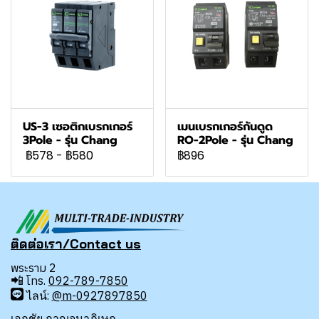
US-3 เซอติกเบรกเกอร์
เมนเบรกเกอร์กันดูด
3Pole - รุ่น Chang
RO-2Pole - รุ่น Chang
฿578
-
฿580
฿896
ติดต่อเรา/Contact us
พระราม 2
📲
โทร.
092-789-7850
ไลน์:
@m-0927897850
เอกชัย กาญจนาภิเษก