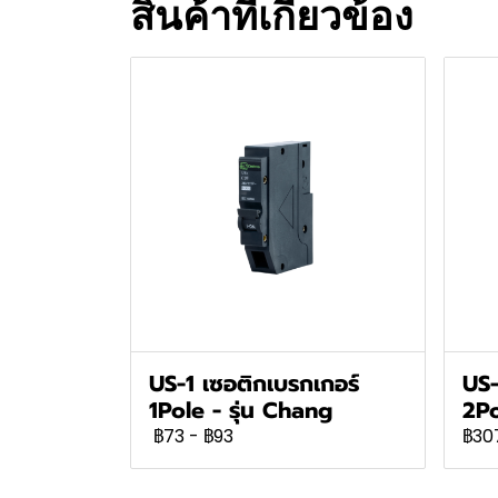
สินค้าที่เกี่ยวข้อง
US-1 เซอติกเบรกเกอร์
US-
1Pole - รุ่น Chang
2Po
฿73
-
฿93
฿30