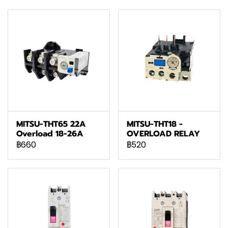
MITSU-THT65 22A
MITSU-THT18 -
Overload 18-26A
OVERLOAD RELAY
฿660
฿520