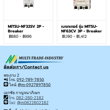
MITSU-NF32SV 2P -
เบรกเกอร์ รุ่น MITSU-
Breaker
NF63CV 3P - Breaker
฿880
-
฿996
฿1,190
-
฿1,412
ติดต่อเรา/Contact us
พระราม 2
📲
โทร.
092-789-7850
ไลน์:
@m-0927897850
เอกชัย กาญจนาภิเษก
โทร
.
08
2-280-2182
ไลน์:
@m0822802182