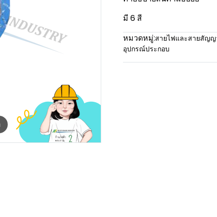
มี 6 สี
หมวดหมู่:
สายไฟและสายสัญ
อุปกรณ์ประกอบ
m