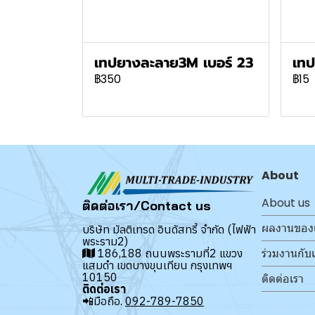
เทปยางละลาย3M เบอร์ 23
เท
฿350
฿15
About
About us
ติดต่อเรา/Contact us
ผลงานของ
บริษัท มัลติเทรด อินดัสทรี้ จำกัด (ไฟฟ้า
พระราม2)
ร่วมงานกับ
186,188 ถนนพระรามที่2 แขวง
แสมดำ เขตบางขุนเทียน กรุงเทพฯ
10150
ติดต่อเรา
ติดต่อเรา
📲มือถือ.
092-789-7850