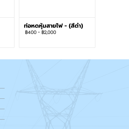
ท่อหดหุ้มสายไฟ - (สีดำ)
฿400
-
฿2,000