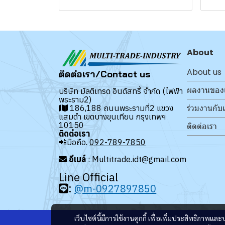
About
About us
ติดต่อเรา/Contact us
ผลงานของ
บริษัท มัลติเทรด อินดัสทรี้ จำกัด (ไฟฟ้า
พระราม2)
ร่วมงานกับ
186,188 ถนนพระรามที่2 แขวง
แสมดำ เขตบางขุนเทียน กรุงเทพฯ
10150
ติดต่อเรา
ติดต่อเรา
📲มือถือ.
092-789-7850
อีเมล์
: Multitrade.idt@gmail.com
Line Official
:
@m-0927897850
เว็บไซต์นี้มีการใช้งานคุกกี้ เพื่อเพิ่มประสิทธิภาพ