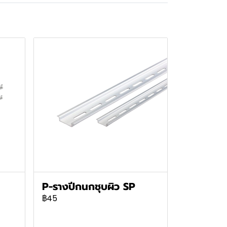
P-รางปีกนกชุบผิว SP
฿45