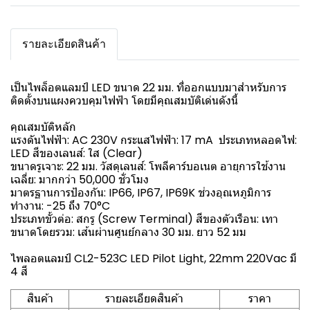
รายละเอียดสินค้า
เป็นไพล็อตแลมป์ LED ขนาด 22 มม. ที่ออกแบบมาสำหรับการ
ติดตั้งบนแผงควบคุมไฟฟ้า โดยมีคุณสมบัติเด่นดังนี้
คุณสมบัติหลัก
แรงดันไฟฟ้า: AC 230V กระแสไฟฟ้า: 17 mA ประเภทหลอดไฟ:
LED สีของเลนส์: ใส (Clear)
ขนาดรูเจาะ: 22 มม. วัสดุเลนส์: โพลีคาร์บอเนต อายุการใช้งาน
เฉลี่ย: มากกว่า 50,000 ชั่วโมง
มาตรฐานการป้องกัน: IP66, IP67, IP69K ช่วงอุณหภูมิการ
ทำงาน: -25 ถึง 70°C
ประเภทขั้วต่อ: สกรู (Screw Terminal) สีของตัวเรือน: เทา
ขนาดโดยรวม: เส้นผ่านศูนย์กลาง 30 มม. ยาว 52 มม
ไพลอตแลมป์ CL2-523C LED Pilot Light, 22mm 220Vac มี
4 สี
สินค้า
รายละเอียดสินค้า
ราคา