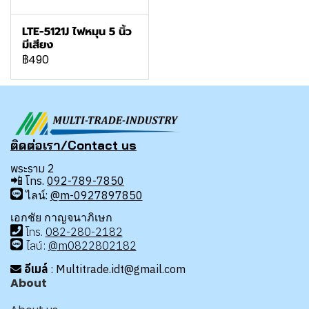
LTE-5121J ไฟหมุน 5 นิ้ว
มีเสียง
฿490
ติดต่อเรา/Contact us
พระราม 2
📲
โทร.
092-789-7850
ไลน์:
@m-0927897850
เอกชัย กาญจนาภิเษก
โทร
.
08
2-280-2182
ไลน์:
@m0822802182
อีเมล์
: Multitrade.idt@gmail.com
About