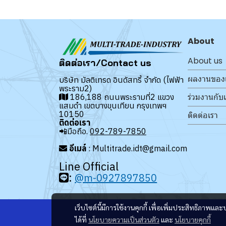
About
About us
ติดต่อเรา/Contact us
ผลงานของ
บริษัท มัลติเทรด อินดัสทรี้ จำกัด (ไฟฟ้า
พระราม2)
ร่วมงานกับ
186,188 ถนนพระรามที่2 แขวง
แสมดำ เขตบางขุนเทียน กรุงเทพฯ
10150
ติดต่อเรา
ติดต่อเรา
📲มือถือ.
092-789-7850
อีเมล์
: Multitrade.idt@gmail.com
Line Official
:
@m-0927897850
เว็บไซต์นี้มีการใช้งานคุกกี้ เพื่อเพิ่มประสิทธิภาพ
ได้ที่
นโยบายความเป็นส่วนตัว
และ
นโยบายคุกกี้