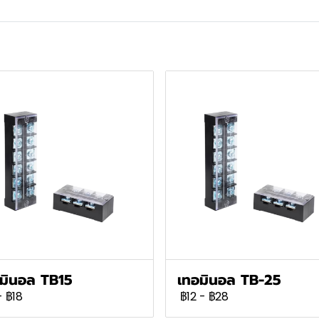
มินอล TB15
เทอมินอล TB-25
-
฿18
฿12
-
฿28