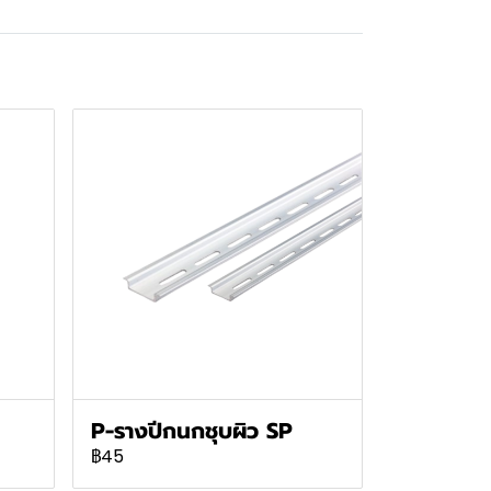
P-รางปีกนกชุบผิว SP
฿45