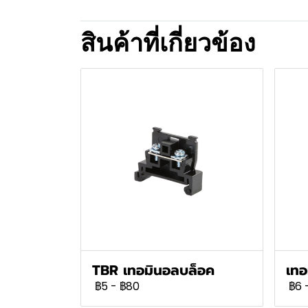
สินค้าที่เกี่ยวข้อง
TBR เทอมินอลบล็อค
เทอ
฿5
-
฿80
฿6