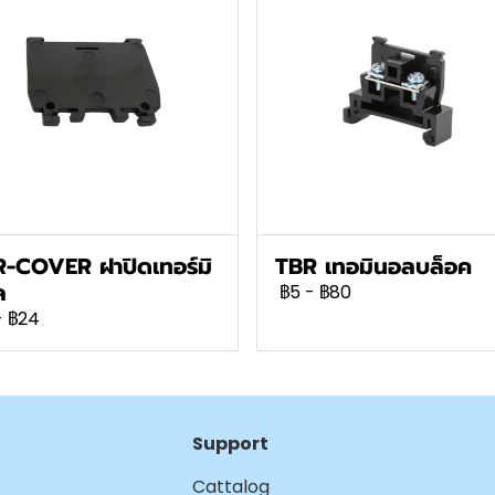
-COVER ฝาปิดเทอร์มิ
TBR เทอมินอลบล็อค
ล
฿5
-
฿80
-
฿24
Support
Cattalog