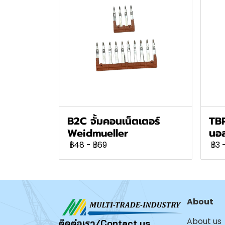
B2C จั้มคอนเน็ตเตอร์
TBR
Weidmueller
นอ
฿48
-
฿69
฿3
About
About us
ติดต่อเรา/Contact us