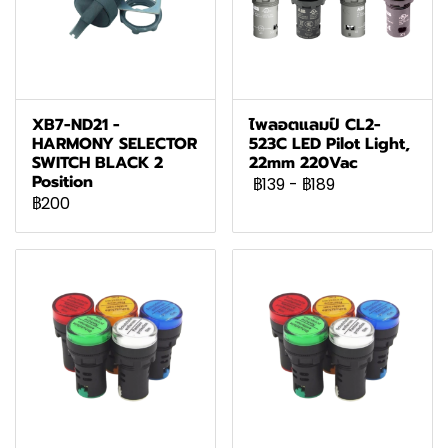
XB7-ND21 -
ไพลอตแลมป์ CL2-
HARMONY SELECTOR
523C LED Pilot Light,
SWITCH BLACK 2
22mm 220Vac
Position
฿139
-
฿189
฿200