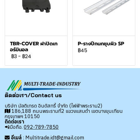
TBR-COVER ฝาปิดเท
P-รางปีกนกชุบผิว SP
อร์มินอล
฿45
฿3
-
฿24
ติดต่อเรา/Contact us
บริษัท มัลติเทรด อินดัสทรี้ จำกัด (ไฟฟ้าพระราม2)
186,188 ถนนพระรามที่2 แขวงแสมดำ เขตบางขุนเทียน
กรุงเทพฯ 10150
ติดต่อเรา
📲มือถือ.
092-789-7850
อีเมล์
: Multitrade.idt@gmail.com