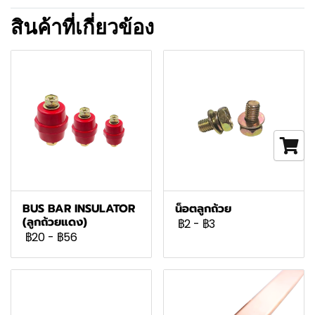
สินค้าที่เกี่ยวข้อง
BUS BAR INSULATOR
น็อตลูกถ้วย
(ลูกถ้วยแดง)
฿2
-
฿3
฿20
-
฿56