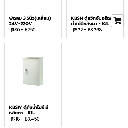
พัดลม 3.5นิ้ว(เหลี่ยม)
KBSN ตู้สวิทซ์บอร์ดกัน
24V-220V
น้ำไม่มีหลังคา - KJL
฿180
-
฿250
฿822
-
฿3,268
KBSW ตู้กันน้ำไซร์ มี
หลังคา - KJL
฿718
-
฿3,450