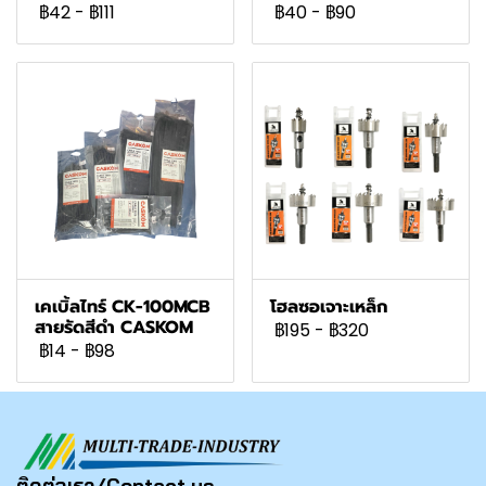
฿42
-
฿111
฿40
-
฿90
เคเบิ้ลไทร์ CK-100MCB
โฮลซอเจาะเหล็ก
สายรัดสีดำ CASKOM
฿195
-
฿320
฿14
-
฿98
ติดต่อเรา/Contact us