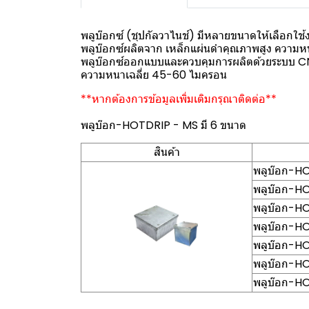
พลูบ๊อกซ์ (ชุปกัลวาไนช์) มีหลายขนาดให้เลือกใช้
พลูบ๊อกซ์ผลิตจาก เหล็กแผ่นดำคุณภาพสูง ความ
พลูบ๊อกซ์ออกแบบและควบคุมการผลิตด้วยระบบ CNC
ความหนาเฉลี่ย 45-60 ไมครอน
**หากต้องการข้อมูลเพิ่มเติมกรุณาติดต่อ**
พลูบ๊อก-HOTDRIP - MS มี 6 ขนาด
สินค้า
พลูบ๊อก-H
พลูบ๊อก-H
พลูบ๊อก-H
พลูบ๊อก-H
พลูบ๊อก-H
พลูบ๊อก-H
พลูบ๊อก-HO