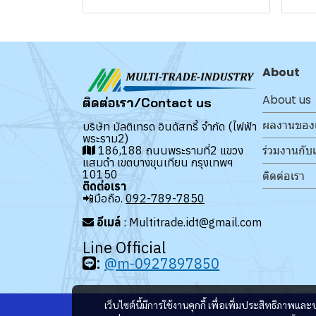
About
About us
ติดต่อเรา/Contact us
ผลงานของ
บริษัท มัลติเทรด อินดัสทรี้ จำกัด (ไฟฟ้า
พระราม2)
ร่วมงานกับ
186,188 ถนนพระรามที่2 แขวง
แสมดำ เขตบางขุนเทียน กรุงเทพฯ
10150
ติดต่อเรา
ติดต่อเรา
📲มือถือ.
092-789-7850
อีเมล์
: Multitrade.idt@gmail.com
Line Official
:
@m-0927897850
เว็บไซต์นี้มีการใช้งานคุกกี้ เพื่อเพิ่มประสิทธิภาพ