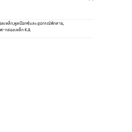
ิดเหล็ก
,
พูลบ๊อกซ์และอุปกรณ์พักสาย
,
้ไฟ-กล่องเหล็ก KJL