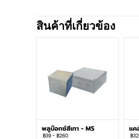
สินค้าที่เกี่ยวข้อง
พลูบ๊อกซ์สีเทา - MS
แคล
฿39
-
฿280
฿32