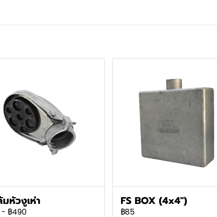
้มหัวงูเห่า
FS BOX (4x4")
-
฿490
฿85