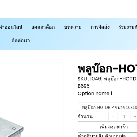
ค้าออนไลน์
แคตตาล็อก
บทความ
การจัดส่ง
ร่วมงานก
ติดต่อเรา
พลูบ๊อก-HO
SKU : 1046
พลูบ๊อก-HOTDR
฿695
Option name 1
พลูบ๊อก-HOTDRIP ขนาด 10x10
จำนวน
เพิ่มลงตะกร้า
คำอธิบายสินค้าแบบย่อ