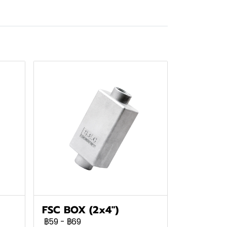
FSC BOX (2x4")
฿59
-
฿69