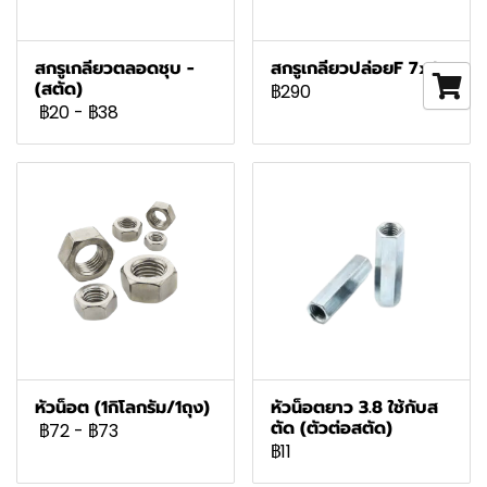
สกรูเกลียวตลอดชุบ -
สกรูเกลียวปล่อยF 7x1
(สตัด)
฿290
฿20
-
฿38
หัวน็อต (1กิโลกรัม/1ถุง)
หัวน็อตยาว 3.8 ใช้กับส
ตัด (ตัวต่อสตัด)
฿72
-
฿73
฿11