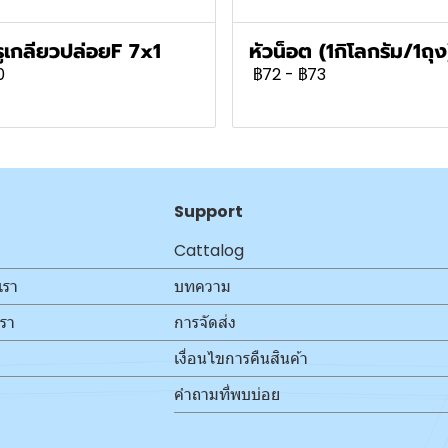
ูเกลียวปล่อยF 7x1
หัวน็อต (1กิโลกรัม/1ถุง
0
฿72
-
฿73
Support
Cattalog
เรา
บทความ
เรา
การจัดส่ง
เงื่อนไขการคืนสินค้า
คำถามที่พบบ่อย