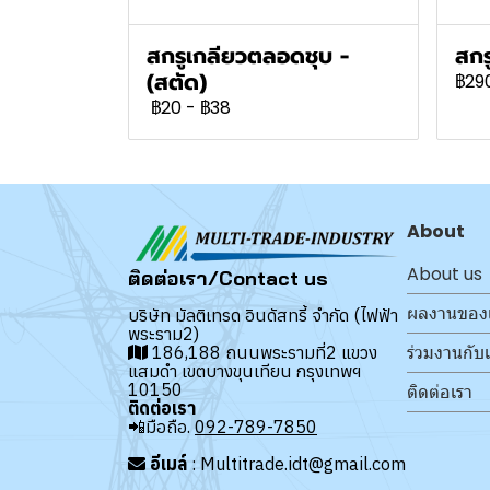
สกรูเกลียวตลอดชุบ -
สกร
(สตัด)
฿29
฿20
-
฿38
About
About us
ติดต่อเรา/Contact us
ผลงานของ
บริษัท มัลติเทรด อินดัสทรี้ จำกัด (ไฟฟ้า
พระราม2)
ร่วมงานกับ
186,188 ถนนพระรามที่2 แขวง
แสมดำ เขตบางขุนเทียน กรุงเทพฯ
10150
ติดต่อเรา
ติดต่อเรา
📲มือถือ.
092-789-7850
อีเมล์
: Multitrade.idt@gmail.com