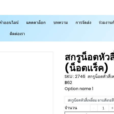
ค้าออนไลน์
แคตตาล็อก
บทความ
การจัดส่ง
ร่วมงานก
ติดต่อเรา
สกรูน็อตหัวส
(น็อตแร็ค)
SKU : 2746
สกรูน็อตหัวสี่
฿62
Option name 1
สกรูน็อตหัวสี่เหลี่ยม อาบสังกะส
จำนวน