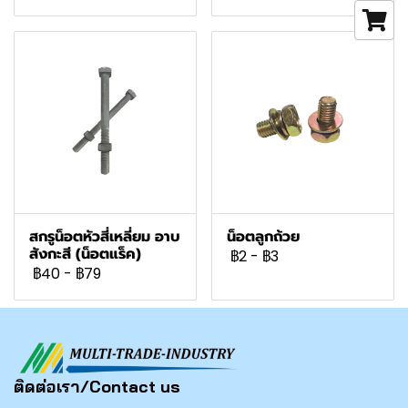
สกรูน็อตหัวสี่เหลี่ยม อาบ
น็อตลูกถ้วย
สังกะสี (น็อตแร็ค)
฿2
-
฿3
฿40
-
฿79
ติดต่อเรา/Contact us