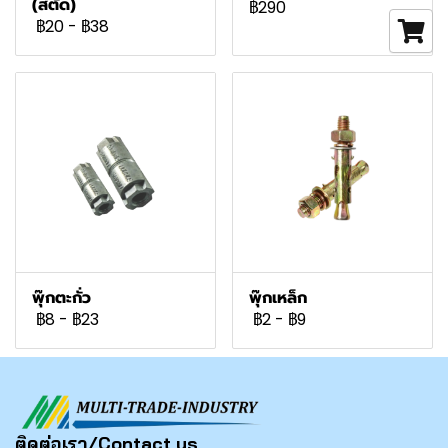
(สตัด)
฿290
฿20
-
฿38
พุ๊กตะกั่ว
พุ๊กเหล็ก
฿8
-
฿23
฿2
-
฿9
ติดต่อเรา/Contact us