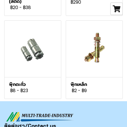
(สตัด)
฿290
฿20
-
฿38
พุ๊กตะกั่ว
พุ๊กเหล็ก
฿8
-
฿23
฿2
-
฿9
ติดต่อเรา/Contact us