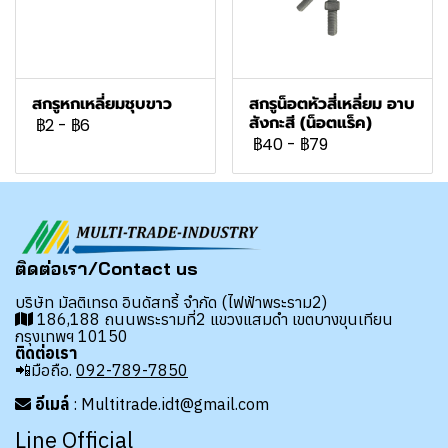
สกรูหกเหลี่ยมชุบขาว
สกรูน็อตหัวสี่เหลี่ยม อาบ
สังกะสี (น็อตแร็ค)
฿2
-
฿6
฿40
-
฿79
ติดต่อเรา/Contact us
บริษัท มัลติเทรด อินดัสทรี้ จำกัด (ไฟฟ้าพระราม2)
186,188 ถนนพระรามที่2 แขวงแสมดำ เขตบางขุนเทียน
กรุงเทพฯ 10150
ติดต่อเรา
📲มือถือ.
092-789-7850
อีเมล์
: Multitrade.idt@gmail.com
Line Official