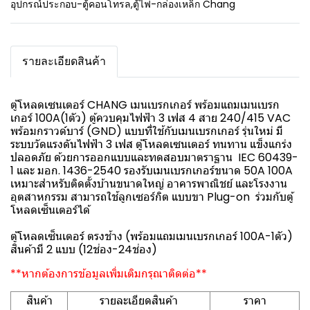
อุปกรณ์ประกอบ-ตู้คอนโทรล
,
ตู้ไฟ-กล่องเหล็ก Chang
รายละเอียดสินค้า
ตู้โหลดเซนเตอร์ CHANG เมนเบรกเกอร์ พร้อมแถมเมนเบรก
เกอร์ 100A(1ตัว) ตู้ควบคุมไฟฟ้า 3 เฟส 4 สาย 240/415 VAC
พร้อมกราวด์บาร์ (GND) แบบที่ใช้กับเมนเบรกเกอร์ รุ่นใหม่ มี
ระบบวัดแรงดันไฟฟ้า 3 เฟส ตู้โหลดเซนเตอร์ ทนทาน แข็งแกร่ง
ปลอดภัย ด้วยการออกแบบและทดสอบมาตราฐาน IEC 60439-
1 และ มอก. 1436-2540 รองรับเมนเบรกเกอร์ขนาด 50A 100A
เหมาะสำหรับติดตั้งบ้านขนาดใหญ่ อาคารพาณิชย์ และโรงงาน
อุตสาหกรรม สามารถใช้ลูกเซอร์กิต แบบขา Plug-on ร่วมกับตู้
โหลดเซ็นเตอร์ได้
ตู้โหลดเซ็นเตอร์ ตรงช้าง (พร้อมแถมเมนเบรกเกอร์ 100A-1ตัว)
สินค้ามี 2 แบบ (12ช่อง-24ช่อง)
**หากต้องการข้อมูลเพิ่มเติมกรุณาติดต่อ**
สินค้า
รายละเอียดสินค้า
ราคา