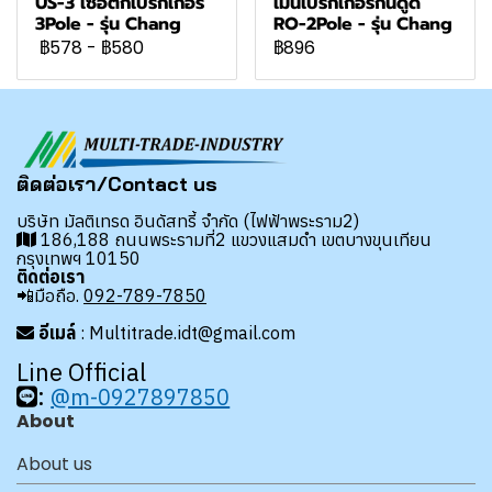
US-3 เซอติกเบรกเกอร์
เมนเบรกเกอร์กันดูด
3Pole - รุ่น Chang
RO-2Pole - รุ่น Chang
฿578
-
฿580
฿896
ติดต่อเรา/Contact us
บริษัท มัลติเทรด อินดัสทรี้ จำกัด (ไฟฟ้าพระราม2)
186,188 ถนนพระรามที่2 แขวงแสมดำ เขตบางขุนเทียน
กรุงเทพฯ 10150
ติดต่อเรา
📲มือถือ.
092-789-7850
อีเมล์
: Multitrade.idt@gmail.com
Line Official
:
@m-0927897850
About
About us