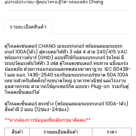
อุปกรณ์ประกอบ-ตู้คอนโทรล
,
ตู้ไฟ-กล่องเหล็ก Chang
รายละเอียดสินค้า
ตู้โหลดเซนเตอร์ CHANG เมนเบรกเกอร์ พร้อมแถมเมนเบรก
เกอร์ 100A(1ตัว) ตู้ควบคุมไฟฟ้า 3 เฟส 4 สาย 240/415 VAC
พร้อมกราวด์บาร์ (GND) แบบที่ใช้กับเมนเบรกเกอร์ รุ่นใหม่ มี
ระบบวัดแรงดันไฟฟ้า 3 เฟส ตู้โหลดเซนเตอร์ ทนทาน แข็งแกร่ง
ปลอดภัย ด้วยการออกแบบและทดสอบมาตราฐาน IEC 60439-
1 และ มอก. 1436-2540 รองรับเมนเบรกเกอร์ขนาด 50A 100A
เหมาะสำหรับติดตั้งบ้านขนาดใหญ่ อาคารพาณิชย์ และโรงงาน
อุตสาหกรรม สามารถใช้ลูกเซอร์กิต แบบขา Plug-on ร่วมกับตู้
โหลดเซ็นเตอร์ได้
ตู้โหลดเซ็นเตอร์ ตรงช้าง (พร้อมแถมเมนเบรกเกอร์ 100A-1ตัว)
สินค้ามี 2 แบบ (12ช่อง-24ช่อง)
**หากต้องการข้อมูลเพิ่มเติมกรุณาติดต่อ**
สินค้า
รายละเอียดสินค้า
ราคา