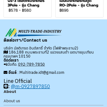
US-3 เซอติกเบรกเกอร์
เมนเบรกเกอร์กันดูด
3Pole - รุ่น Chang
RO-2Pole - รุ่น Chang
฿578
-
฿580
฿896
ติดต่อเรา/Contact us
บริษัท มัลติเทรด อินดัสทรี้ จำกัด (ไฟฟ้าพระราม2)
186,188 ถนนพระรามที่2 แขวงแสมดำ เขตบางขุนเทียน
กรุงเทพฯ 10150
ติดต่อเรา
📲มือถือ.
092-789-7850
อีเมล์
: Multitrade.idt@gmail.com
Line Official
:
@m-0927897850
About
About us