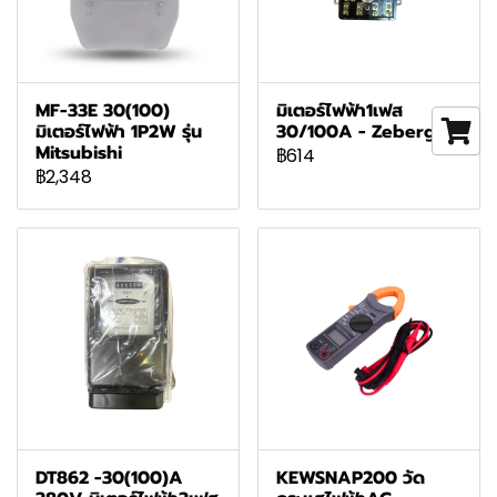
MF-33E 30(100)
มิเตอร์ไฟฟ้า1เฟส
มิเตอร์ไฟฟ้า 1P2W รุ่น
30/100A - Zeberg
Mitsubishi
฿614
฿2,348
DT862 -30(100)A
KEWSNAP200 วัด