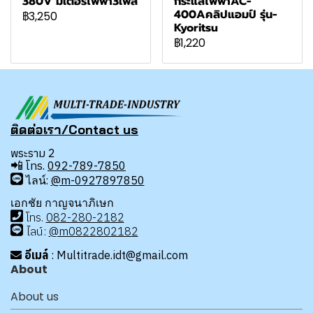
380V มิเตอร์ไฟฟ้า3เฟส
กระแสไฟฟ้าAC-
400Aคลิปแอมป์ รุ่น-
฿3,250
Kyoritsu
฿1,220
ติดต่อเรา/Contact us
พระราม 2
📲
โทร.
092-789-7850
ไลน์:
@m-0927897850
เอกชัย กาญจนาภิเษก
โทร
.
08
2-280-2182
ไลน์:
@m0822802182
อีเมล์
: Multitrade.idt@gmail.com
About
About us