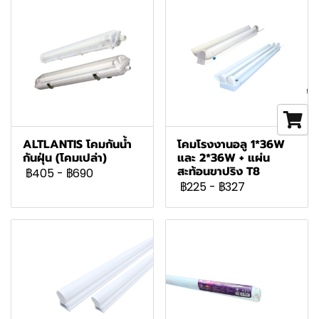
ALTLANTIS โคมกันน้ำ
โคมโรงงานอลู 1*36W
กันฝุ่น (โคมเปล่า)
และ 2*36W + แผ่น
สะท้อนขาปริง T8
฿405
-
฿690
฿225
-
฿327