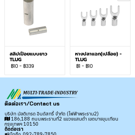
สลิปเปือยแบบยาว
หางปลาแฉก(เปลือย) -
TLUG
TLUG
฿10
-
฿339
฿1
-
฿10
ติดต่อเรา/Contact us
บริษัท มัลติเทรด อินดัสทรี้ จำกัด (ไฟฟ้าพระราม2)
186,188 ถนนพระรามที่2 แขวงแสมดำ เขตบางขุนเทียน
กรุงเทพฯ 10150
ติดต่อเรา
📲มือถือ.
092-789-7850