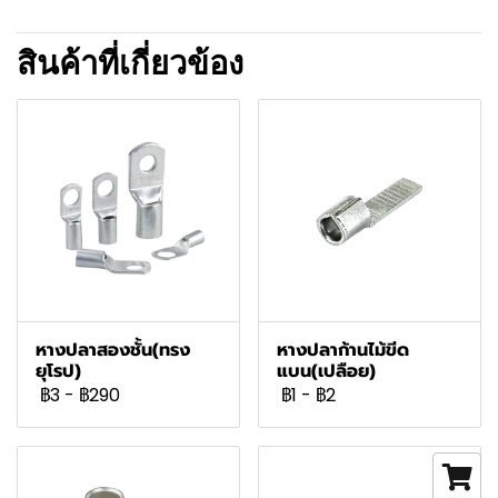
สินค้าที่เกี่ยวข้อง
หางปลาสองชั้น(ทรง
หางปลาก้านไม้ขีด
ยุโรป)
แบน(เปลือย)
฿3
-
฿290
฿1
-
฿2