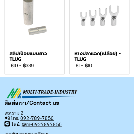
สลิปเปือยแบบยาว
หางปลาแฉก(เปลือย) -
TLUG
TLUG
฿10
-
฿339
฿1
-
฿10
ติดต่อเรา/Contact us
พระราม 2
📲
โทร.
092-789-7850
ไลน์:
@m-0927897850