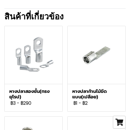
สินค้าที่เกี่ยวข้อง
หางปลาสองชั้น(ทรง
หางปลาก้านไม้ขีด
ยุโรป)
แบน(เปลือย)
฿3
-
฿290
฿1
-
฿2