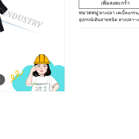
เพิ่มลงตะกร้า
หมวดหมู่:
หางปลา เคเบิ้ลแกรน
อุปกรณ์เดินสายชนิด หางปลา-เ
m