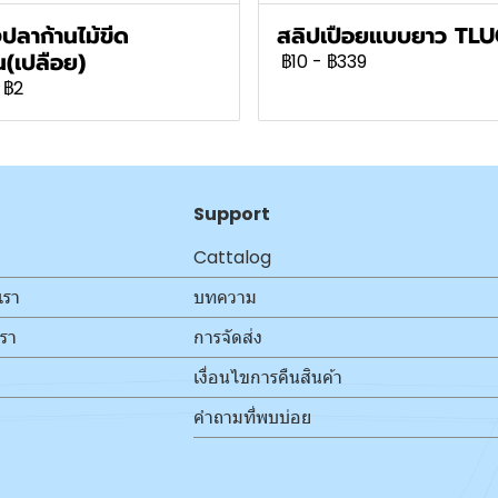
ปลาก้านไม้ขีด
สลิปเปือยแบบยาว TL
(เปลือย)
฿10
-
฿339
฿2
Support
Cattalog
เรา
บทความ
เรา
การจัดส่ง
เงื่อนไขการคืนสินค้า
คำถามที่พบบ่อย