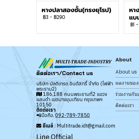
หางปลาสองชั้น(ทรงยุโรป)
หาง
แบน
฿3
-
฿290
฿1
-
About
About us
ติดต่อเรา/Contact us
ผลงานของ
บริษัท มัลติเทรด อินดัสทรี้ จำกัด (ไฟฟ้า
พระราม2)
ร่วมงานกับ
186,188 ถนนพระรามที่2 แขวง
แสมดำ เขตบางขุนเทียน กรุงเทพฯ
10150
ติดต่อเรา
ติดต่อเรา
📲มือถือ.
092-789-7850
อีเมล์
: Multitrade.idt@gmail.com
Line Official