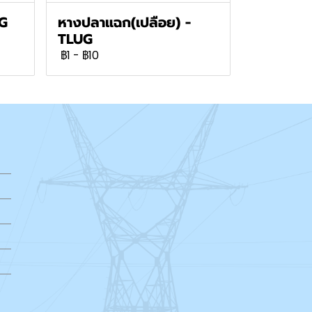
UG
หางปลาแฉก(เปลือย) -
TLUG
฿1
-
฿10