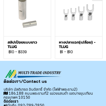
สลิปเปือยแบบยาว
หางปลาแฉก(เปลือย) -
TLUG
TLUG
฿10
-
฿339
฿1
-
฿10
ติดต่อเรา/Contact us
บริษัท มัลติเทรด อินดัสทรี้ จำกัด (ไฟฟ้าพระราม2)
186,188 ถนนพระรามที่2 แขวงแสมดำ เขตบางขุนเทียน
กรุงเทพฯ 10150
ติดต่อเรา
📲มือถือ.
092-789-7850