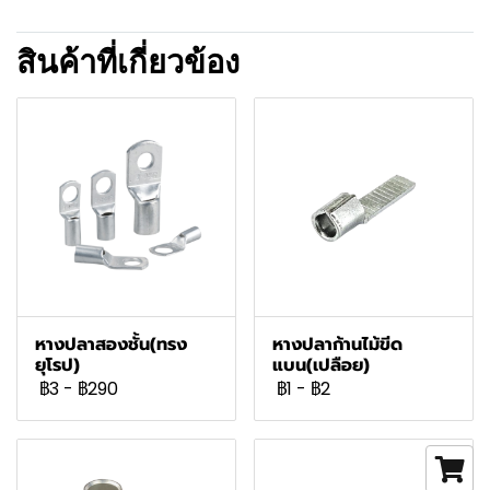
สินค้าที่เกี่ยวข้อง
หางปลาสองชั้น(ทรง
หางปลาก้านไม้ขีด
ยุโรป)
แบน(เปลือย)
฿3
-
฿290
฿1
-
฿2