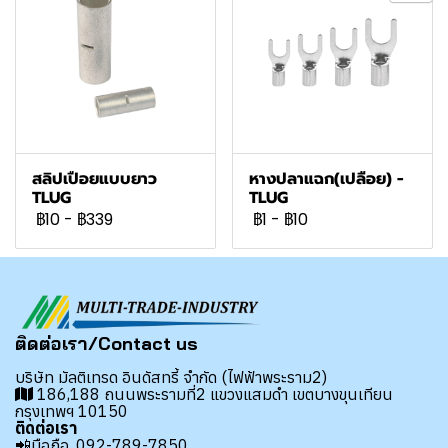
สลิปเปือยแบบยาว
หางปลาแฉก(เปลือย) -
TLUG
TLUG
฿10
-
฿339
฿1
-
฿10
ติดต่อเรา/Contact us
บริษัท มัลติเทรด อินดัสทรี้ จำกัด (ไฟฟ้าพระราม2)
186,188 ถนนพระรามที่2 แขวงแสมดำ เขตบางขุนเทียน
กรุงเทพฯ 10150
ติดต่อเรา
📲มือถือ.
092-789-7850