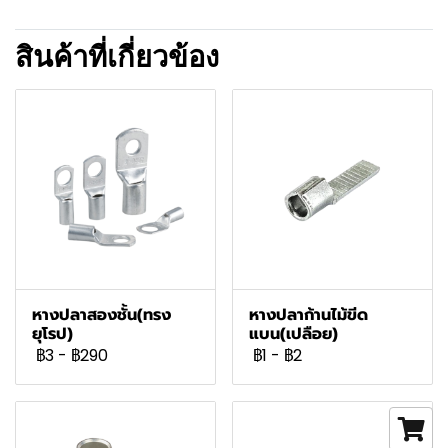
สินค้าที่เกี่ยวข้อง
หางปลาสองชั้น(ทรง
หางปลาก้านไม้ขีด
ยุโรป)
แบน(เปลือย)
฿3
-
฿290
฿1
-
฿2