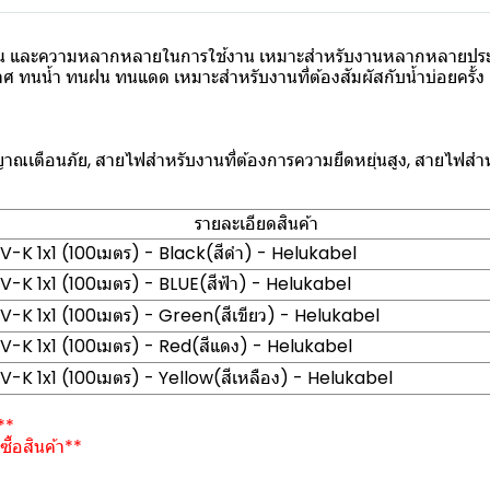
ยุ่น และความหลากหลายในการใช้งาน เหมาะสำหรับงานหลากหลายประ
น้ำ ทนฝน ทนแดด เหมาะสำหรับงานที่ต้องสัมผัสกับน้ำบ่อยครั้ง เช่
ณเตือนภัย, สายไฟสำหรับงานที่ต้องการความยืดหยุ่นสูง, สายไฟส
รายละเอียดสินค้า
-K 1x1 (100เมตร) - Black(สีดำ) - Helukabel
-K 1x1 (100เมตร) - BLUE(สีฟ้า) - Helukabel
-K 1x1 (100เมตร) - Green(สีเขียว) - Helukabel
-K 1x1 (100เมตร) - Red(สีแดง) - Helukabel
-K 1x1 (100เมตร) - Yellow(สีเหลือง) - Helukabel
**
ื้อสินค้า**