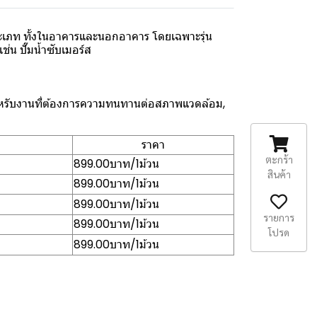
เภท ทั้งในอาคารและนอกอาคาร โดยเฉพาะรุ่น
น ปั๊มน้ำซับเมอร์ส
ำหรับงานที่ต้องการความทนทานต่อสภาพแวดล้อม,
ราคา
ตะกร้า
899.00บาท/1ม้วน
สินค้า
899.00บาท/1ม้วน
899.00บาท/1ม้วน
รายการ
899.00บาท/1ม้วน
โปรด
899.00บาท/1ม้วน