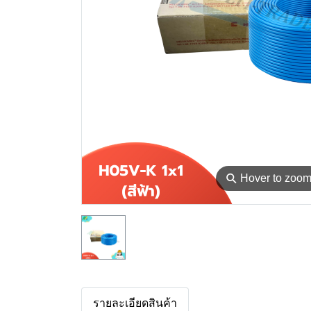
⚲
Hover to zoo
รายละเอียดสินค้า