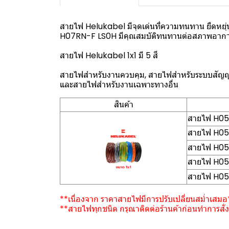
สายไฟ Helukabel มีจุดเด่นที่ความทนทาน ยืดห
H07RN-F LS0H มีคุณสมบัติทนทานต่อสภาพอากาศ ทน
สายไฟ Helukabel 1x1 มี 5 สี
สายไฟสำหรับงานควบคุม, สายไฟสำหรับระบบสัญญา
และสายไฟสำหรับงานเฉพาะทางอื่น
สินค้า
สายไฟ H05V
สายไฟ H05V
สายไฟ H05V
สายไฟ H05V
สายไฟ H05V
**เนื่องจาก ราคาสายไฟมีการปรับเปลี่ยนสม่ำเสมอ
**สายไฟทุกชนิด กรุณาติดต่อร้านค้าก่อนทำการสั่งซ