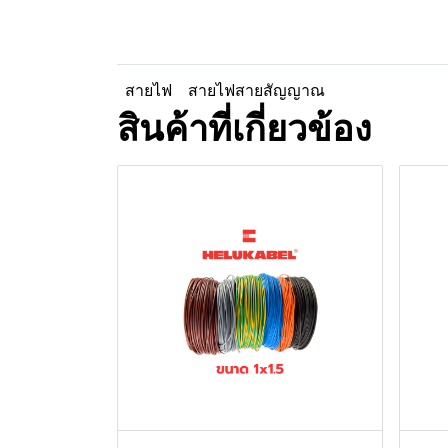
สายไฟ
สายไฟสายสัญญาณ
สินค้าที่เกี่ยวข้อง