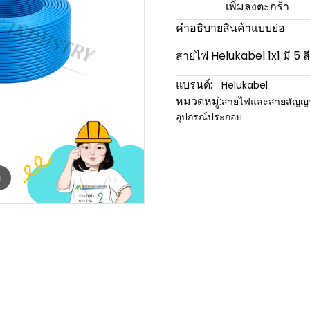
เพิ่มลงตะกร้า
คำอธิบายสินค้าแบบย่อ
สายไฟ Helukabel 1x1 มี 5 สี
แบรนด์:
Helukabel
หมวดหมู่:
สายไฟและสายสัญ
อุปกรณ์ประกอบ
m