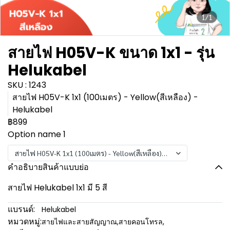
1/1
สายไฟ H05V-K ขนาด 1x1 - รุ่น
Helukabel
SKU : 1243
สายไฟ H05V-K 1x1 (100เมตร) - Yellow(สีเหลือง) -
Helukabel
฿899
Option name 1
สายไฟ H05V-K 1x1 (100เมตร) - Yellow(สีเหลือง) - Helukabel
คำอธิบายสินค้าแบบย่อ
สายไฟ Helukabel 1x1 มี 5 สี
แบรนด์:
Helukabel
หมวดหมู่:
สายไฟและสายสัญญาณ
,
สายคอนโทรล
,