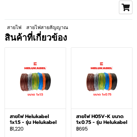
สายไฟ
สายไฟสายสัญญาณ
สินค้าที่เกี่ยวข้อง
สายไฟ Helukabel
สายไฟ H05V-K ขนาด
1x1.5 - รุ่น Helukabel
1x0.75 - รุ่น Helukabel
฿1,220
฿695