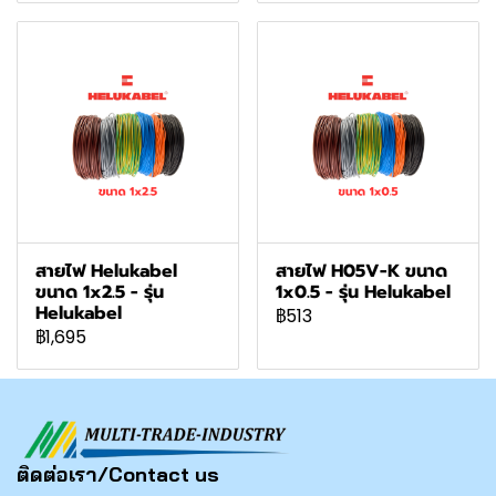
สายไฟ Helukabel
สายไฟ H05V-K ขนาด
ขนาด 1x2.5 - รุ่น
1x0.5 - รุ่น Helukabel
Helukabel
฿513
฿1,695
ติดต่อเรา/Contact us