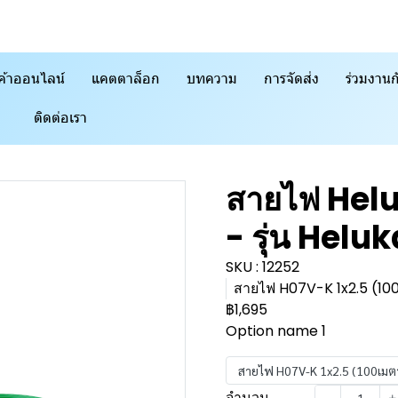
ค้าออนไลน์
แคตตาล็อก
บทความ
การจัดส่ง
ร่วมงานก
ติดต่อเรา
สายไฟ Helu
- รุ่น Helu
SKU : 12252
สายไฟ H07V-K 1x2.5 (100
฿1,695
Option name 1
สายไฟ H07V-K 1x2.5 (100เมตร)
จำนวน