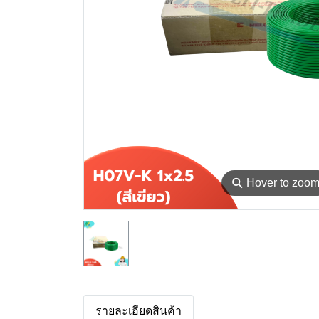
⚲
Hover to zoo
รายละเอียดสินค้า