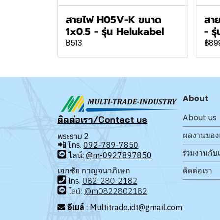
สายไฟ H05V-K ขนาด
สา
1x0.5 - รุ่น Helukabel
- ร
฿513
฿89
About
About us
ติดต่อเรา/Contact us
ผลงานของ
พระราม 2
📲
โทร.
092-789-7850
ร่วมงานกับ
ไลน์:
@m-0927897850
ติดต่อเรา
เอกชัย กาญจนาภิเษก
โทร
.
08
2-280-2182
ไลน์:
@m0822802182
อีเมล์
: Multitrade.idt@gmail.com