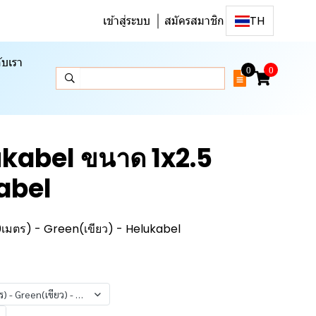
เข้าสู่ระบบ
สมัครสมาชิก
TH
ับเรา
0
0
kabel ขนาด 1x2.5
kabel
เมตร) - Green(เขียว) - Helukabel
 - Green(เขียว) - Helukabel