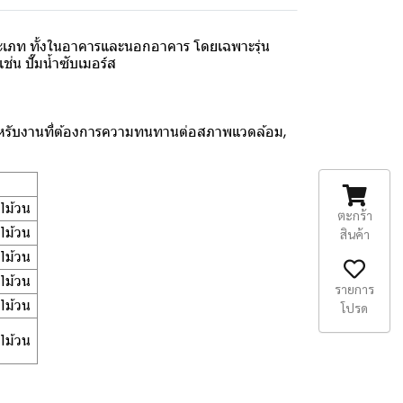
เภท ทั้งในอาคารและนอกอาคาร โดยเฉพาะรุ่น
น ปั๊มน้ำซับเมอร์ส
ำหรับงานที่ต้องการความทนทานต่อสภาพแวดล้อม,
1ม้วน
ตะกร้า
1ม้วน
สินค้า
1ม้วน
1ม้วน
รายการ
1ม้วน
โปรด
1ม้วน