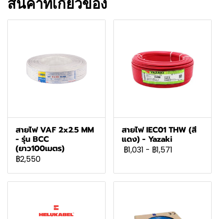
สินค้าที่เกี่ยวข้อง
สายไฟ VAF 2x2.5 MM
สายไฟ IEC01 THW (สี
- รุ่น BCC
แดง) - Yazaki
(ยาว100เมตร)
฿1,031
-
฿1,571
฿2,550