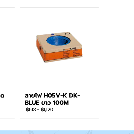
าด
สายไฟ H05V-K DK-
BLUE ยาว 100M
฿513
-
฿1,120