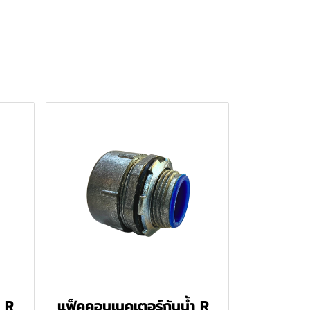
ำ R
แฟ็คคอนเนคเตอร์กันน้ำ R