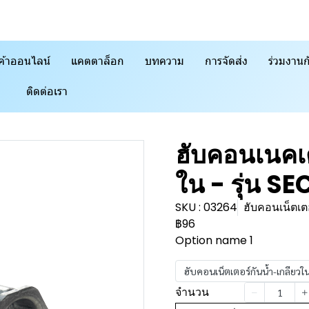
ค้าออนไลน์
แคตตาล็อก
บทความ
การจัดส่ง
ร่วมงานก
ติดต่อเรา
ฮับคอนเนคเต
ใน - รุ่น SE
SKU : 03264
ฮับคอนเน็ตเต
฿96
Option name 1
ฮับคอนเน็ตเตอร์กันน้ำ-เกลียวใ
จำนวน