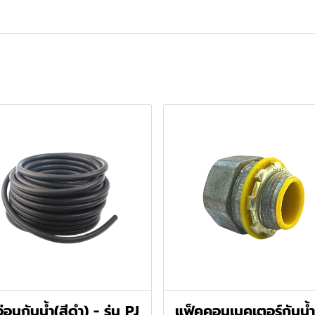
่อนกันน้ำ(สีดำ) - รุ่น PJ
แฟ็คคอนเนคเตอร์กันน้