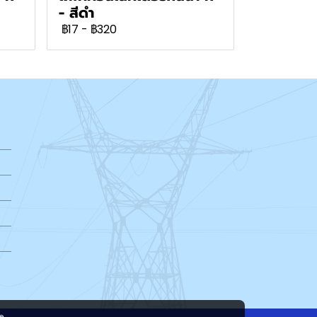
- สีดำ
฿17
-
฿320