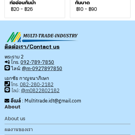
ท่ออ่อนกันน้ำ
กันบาด
฿20
-
฿26
฿10
-
฿90
ติดต่อเรา/Contact us
พระราม 2
📲
โทร.
092-789-7850
ไลน์:
@m-0927897850
เอกชัย กาญจนาภิเษก
โทร
.
08
2-280-2182
ไลน์:
@m0822802182
อีเมล์
: Multitrade.idt@gmail.com
About
About us
ผลงานของเรา