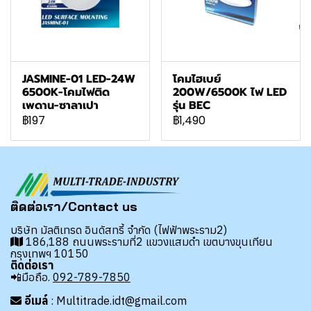
JASMINE-01 LED-24W
โคมไฮเบย์
6500K-โคมไฟติด
200W/6500K ไฟ LED
เพดาน-ซาลาเปา
รุ่น BEC
฿197
฿1,490
ติดต่อเรา/Contact us
บริษัท มัลติเทรด อินดัสทรี้ จำกัด (ไฟฟ้าพระราม2)
186,188 ถนนพระรามที่2 แขวงแสมดำ เขตบางขุนเทียน
กรุงเทพฯ 10150
ติดต่อเรา
📲มือถือ.
092-789-7850
อีเมล์
: Multitrade.idt@gmail.com