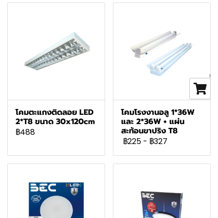
โคมตะแกงติดลอย LED
โคมโรงงานอลู 1*36W
2*T8 ขนาด 30x120cm
และ 2*36W + แผ่น
สะท้อนขาปริง T8
฿488
฿225
-
฿327