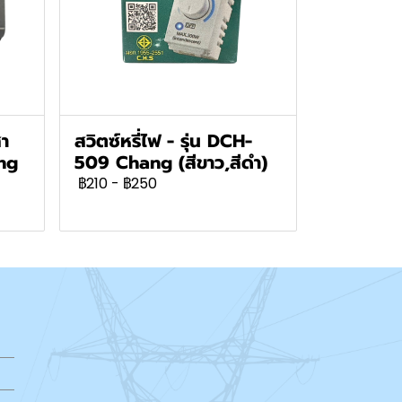
สา
สวิตซ์หรี่ไฟ - รุ่น DCH-
ng
509 Chang (สีขาว,สีดำ)
฿210
-
฿250