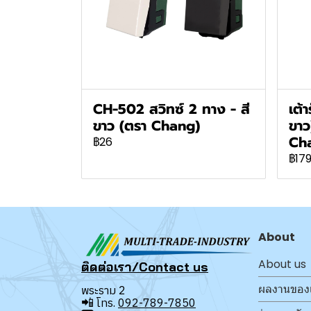
CH-502 สวิทซ์ 2 ทาง - สี
เต้า
ขาว (ตรา Chang)
ขา
Ch
฿26
฿17
About
About us
ติดต่อเรา/Contact us
ผลงานของ
พระราม 2
📲
โทร.
092-789-7850