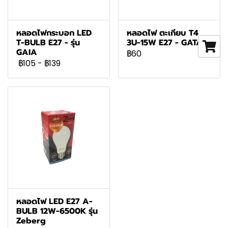
หลอดไฟกระบอก LED
หลอดไฟ ตะเกียบ T4
T-BULB E27 - รุ่น
3U-15W E27 - GATA
GAIA
฿60
฿105
-
฿139
หลอดไฟ LED E27 A-
BULB 12W-6500K รุ่น
Zeberg