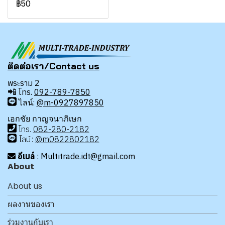
฿50
ติดต่อเรา/Contact us
พระราม 2
📲
โทร.
092-789-7850
ไลน์:
@m-0927897850
เอกชัย กาญจนาภิเษก
โทร
.
08
2-280-2182
ไลน์:
@m0822802182
อีเมล์
: Multitrade.idt@gmail.com
About
About us
ผลงานของเรา
ร่วมงานกับเรา