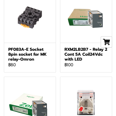
PF083A-E Socket
RXM2LB2B7 - Relay 2
8pin socket for MK
Cont 5A Coil24Vdc
relay-Omron
with LED
฿80
฿100