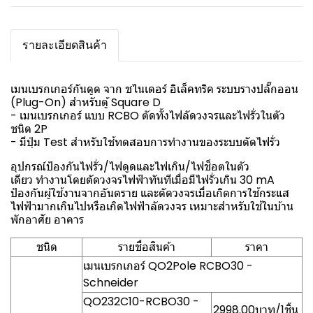
รายละเอียดสินค้า
เมนเบรกเกอร์กันดูด จาก ชไนเดอร์ อิเล็คทริค ระบบรางปลั๊กออน
(Plug-On) สำหรับตู้ Square D
- เมนเบรกเกอร์ แบบ RCBO ตัดทั้งไฟลัดวงจรและไฟรั่วในตัว
ชนิด 2P
- มีปุ่ม Test สำหรับใช้ทดสอบการทำงานของระบบตัดไฟรั่ว
อุปกรณ์ป้องกันไฟรั่ว/ไฟดูดและไฟเกิน/ไฟช็อตในตัว
เดียว ทำงานโดยตัดวงจรไฟฟ้าทันทีเมื่อมีไฟรั่วเกิน 30 mA
ป้องกันผู้ใช้งานจากอันตราย และตัดวงจรเมื่อเกิดการใช้กระแส
ไฟฟ้ามากเกินไปหรือเกิดไฟฟ้าลัดวงจร เหมาะสำหรับใช้ในบ้าน
พักอาศัย อาคาร
ชนิด
รายชื่อสินค้า
ราคา
เมนเบรกเกอร์ QO2Pole RCBO30 -
Schneider
QO232C10-RCBO30 -
2998.00บาท/1ชิ้น