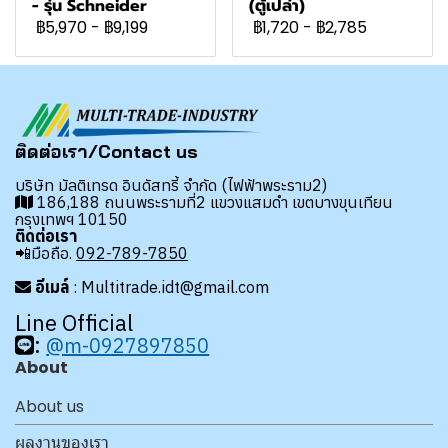
- รุ่น Schneider
(ตู้เปล่า)
฿5,970
-
฿9,199
฿1,720
-
฿2,785
ติดต่อเรา/Contact us
บริษัท มัลติเทรด อินดัสทรี้ จำกัด (ไฟฟ้าพระราม2)
186,188 ถนนพระรามที่2 แขวงแสมดำ เขตบางขุนเทียน
กรุงเทพฯ 10150
ติดต่อเรา
📲มือถือ.
092-789-7850
อีเมล์
: Multitrade.idt@gmail.com
Line Official
:
@m-0927897850
About
About us
ผลงานของเรา