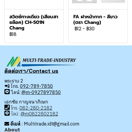
สวิตซ์ทางเดียว (เสียบสา
FA ฝาหน้ากาก - สีขาว
ยล๊อค) CH-501N
(ตรา Chang)
Chang
฿12
-
฿30
฿18
ติดต่อเรา/Contact us
พระราม 2
📲
โทร.
092-789-7850
ไลน์:
@m-0927897850
เอกชัย กาญจนาภิเษก
โทร
.
08
2-280-2182
ไลน์:
@m0822802182
อีเมล์
: Multitrade.idt@gmail.com
About