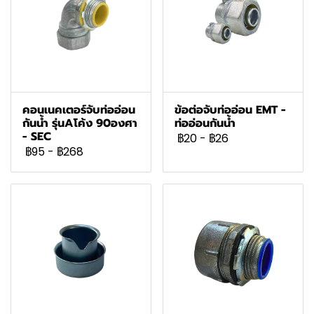
คอนเนคเตอร์จับท่ออ่อน
ข้อต่อจับท่ออ่อน EMT -
กันน้ำ รุ่นAโค้ง 90องศา
ท่ออ่อนกันน้ำ
- SEC
฿20
-
฿26
฿95
-
฿268