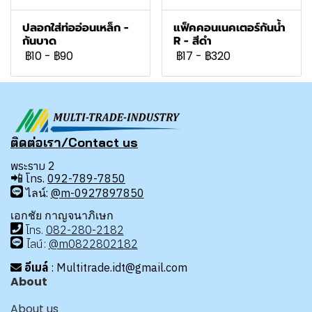
ปลอกใส่ท่ออ่อนเหล็ก -
แฟ็คคอนเนคเตอร์กันน้ำ
กันบาด
R - สีดำ
฿10
-
฿90
฿17
-
฿320
ติดต่อเรา/Contact us
พระราม 2
📲
โทร.
092-789-7850
ไลน์:
@m-0927897850
เอกชัย กาญจนาภิเษก
โทร
.
08
2-280-2182
ไลน์:
@m0822802182
อีเมล์
: Multitrade.idt@gmail.com
About
About us