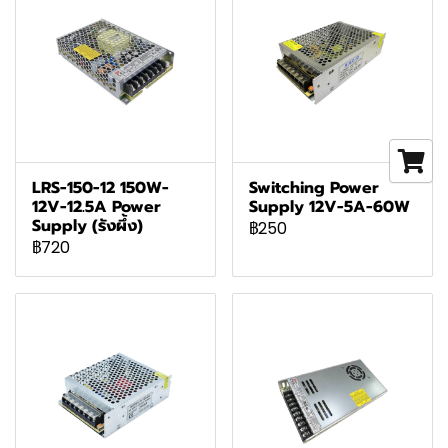
LRS-150-12 150W-
Switching Power
12V-12.5A Power
Supply 12V-5A-60W
Supply (รังผึ้ง)
฿250
฿720