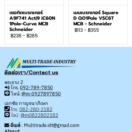
เซอกิตเบรกเกอร์
เมนเบรกเกอร์ Square
A9F741 Acti9 iC60N
D QO1Pole VSC6T
1Pole-Curve MCB
MCB - Schneider
Schneider
฿113
-
฿355
฿238
-
฿285
ติดต่อเรา/Contact us
พระราม 2
📲
โทร.
092-789-7850
ไลน์:
@m-0927897850
เอกชัย กาญจนาภิเษก
โทร
.
08
2-280-2182
ไลน์:
@m0822802182
อีเมล์
: Multitrade.idt@gmail.com
About