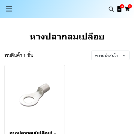
0
0
หางปลากลมเปลือย
พบสินค้า 1 ชิ้น
ความน่าสนใจ
หางปลากลม(เปลือย) -