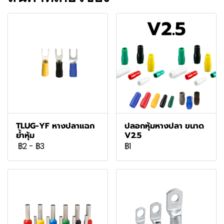
TLUG-YF หางปลาแฉก
ปลอกหุ้มหางปลา ขนาด
ย้ำหุ้ม
V2.5
฿2
-
฿3
฿1