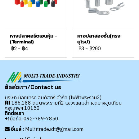
หางปลาคอร์ดเอนหุ้ม -
หางปลาสองชั้น(ทรง
(Terminal)
ยุโรป)
฿2
-
฿4
฿3
-
฿290
ติดต่อเรา/Contact us
บริษัท มัลติเทรด อินดัสทรี้ จำกัด (ไฟฟ้าพระราม2)
186,188 ถนนพระรามที่2 แขวงแสมดำ เขตบางขุนเทียน
กรุงเทพฯ 10150
ติดต่อเรา
📲มือถือ.
092-789-7850
อีเมล์
: Multitrade.idt@gmail.com